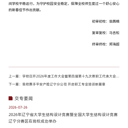
间学校平稳运行，为守护校园安全稳定，保障全校师生度过一个舒心安心
的新春佳节作出贡献。
初审初校：翁茜楠
复审复校：马吉松
终审终校：
郑海超
上一篇：学校召开2026年度工作大会暨第四届第十九次教职工代表大会、
工会第五届第二次会员代表大会
下一篇：我校携手平安产险辽宁分公司 开启职工专业培训新篇章
交专要闻
2026-07-26
2026年辽宁省大学生结构设计竞赛暨全国大学生结构设计竞赛
辽宁分赛区在我校成功举办