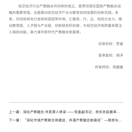
低空经济行业产教融合共同体的成立，是贯彻落实国家产教融合战
略的重要举措，也是推动低空经济产业与教育协同发展的创新实践。未
来，共同体将充分发挥桥梁纽带作用，汇聚政、行、企、校四方合力，推
动教育链、人才链与产业链、创新链有机衔接，为低空经济高质量发展注
入强劲动能，奋力谱写新时代产教融合新篇章。
初审初校：贾睿
复审复校：胡洋
终审终校：周媛媛
上一篇：深化产教融合 共筑育人桥梁 ——党委副书记、校长孙延鹏率队
赴高新企业调研
下一篇：“深化市域产教联合体建设，共谋产教融合新路径”—我校与沈
阳先进制造产业园召开校企对接交流会