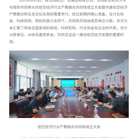
年
月
日，由沈阳航空产业集团有限公司、沈阳航空航天大学
2025
6
5
与我校
共同牵头的低空经济行业产教融合共同体成立大会
暨共建低空经济
产教融合新生态论坛
在我校隆重举行。经过前期的精心准备，在行业协
会、科研机构、院校的鼎力支持下，共同体共吸纳成员单位
家。
本次大
70
会汇聚了来自全国各地的高校、科研机构、行业协会及企业的代表，共计
家单位，
余名嘉宾参会，共同见证这一推动低空经济发展的重要时
34
40
刻。
低空经济行业产教融合共同体成立大会