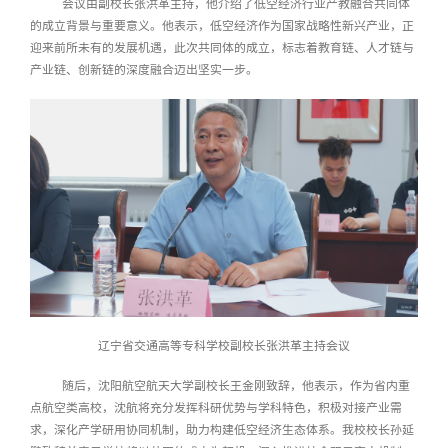
会议由
副校长张洪革
主持
，
他
介绍了低空经济行业产教融合共同体
的成立背景与重要意义
。
他表示
，
低空经济作为国家战略性新兴产业，正
迎来前所未有的发展机遇
，
此次共同体的成立，标志着教育链、人才链与
产业链、创新链的深度融合迈出坚实一步。
辽宁省交通高等专科学校副校长张洪革主持会议
随后，沈阳航空航天大学
副校长王金刚
致辞
，
他表示，
作为省内重
点航空类高校，沈航将充分发挥科研优势与学科特色，积极对接产业需
求，深化产学研用协同机制，助力构建低空经济生态体系。
我校校长孙延