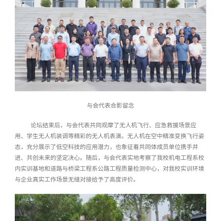
与会代表合影留念
论坛结束后
，与会代表共同观摩了
无人机飞行、应急救援场景应
用、学生无人机装调等
精彩的无人机表演。无人机在空中精准变换
飞行姿
态
，
充分
展示了低空科技的应用潜力，也象征着共同体成员单位携手并
进、共创未来的坚定决心。
随后，与会代表实地考察了我校机电工程系校
内实训基地和道路与桥梁工程系公路工程质量检测中心，对我校实训环境
与企业真实工作场景无缝对接给予了高度评价
。