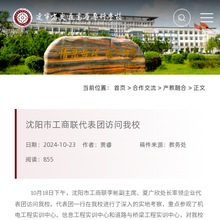
当前位置：
首页
>
合作交流
>
产教融合
>
正文
沈阳市工商联代表团访问我校
日期：2024-10-23
作者：贾睿
稿件来源：教务处
阅读：
855
月
日下午
，沈阳市工商联李彬副主席、夏广欣处长率领企业代
10
1
8
表团访问我校。代表团一行在我校进行了深入的实地考察，重点参观了机
电工程实训中心、信息工程实训中心和道路与桥梁工程实训中心，对我校