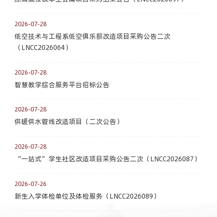
2026-07-28
低空技术与工程系低空俱乐部改造项目采购公告二次
（LNCC2026064）
2026-07-28
智慧教学综合服务平台招标公告
2026-07-28
供暖供水管线改造项目（二次公告）
2026-07-28
“一站式”学生社区改造项目采购公告二次（LNCC2026087）
2026-07-26
新生入学体检单位及体检服务（LNCC2026089）