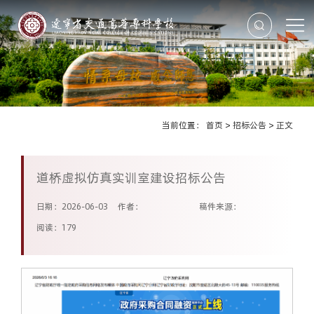
当前位置：
首页
>
招标公告
>
正文
道桥虚拟仿真实训室建设招标公告
日期：2026-06-03
作者：
稿件来源：
阅读：
179