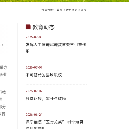
当前位置：
首页
>
教育动态
>
正文
教育动态
2026-07-08
发挥人工智能赋能教育变革引擎作
63
用
2026-07-07
举办
不可替代的县域职校
毕业
2026-07-07
科教
县域职校，靠什么破局
限
部分
教育
2026-06-24
深学细悟“五对关系” 树牢为民
造福政绩观