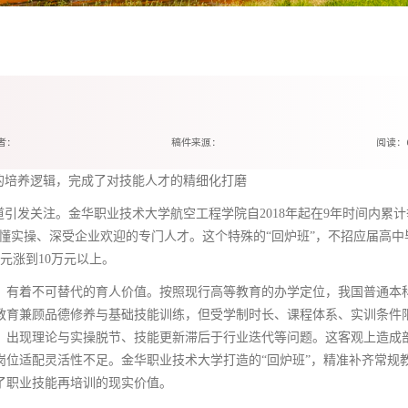
者：
稿件来源：
阅读：
的培养逻辑，完成了对技能人才的精细化打磨
道引发关注。金华职业技术大学航空工程学院自2018年起在9年时间内累计
论又懂实操、深受企业欢迎的专门人才。这个特殊的“回炉班”，不招应届高中
元涨到10万元以上。
，有着不可替代的育人价值。按照现行高等教育的办学定位，我国普通本
教育兼顾品德修养与基础技能训练，但受学制时长、课程体系、实训条件
，出现理论与实操脱节、技能更新滞后于行业迭代等问题。这客观上造成
岗位适配灵活性不足。金华职业技术大学打造的“回炉班”，精准补齐常规
了职业技能再培训的现实价值。