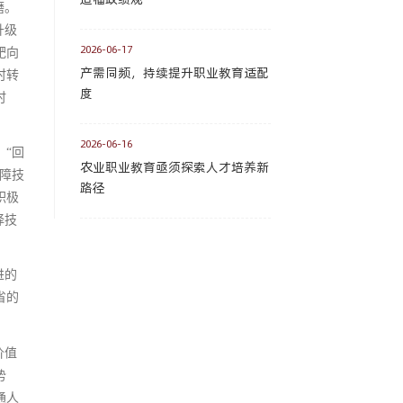
磨。
升级
2026-06-17
靶向
产需同频，持续提升职业教育适配
时转
度
时
2026-06-16
“回
农业职业教育亟须探索人才培养新
障技
路径
积极
择技
进的
省的
价值
势
通人