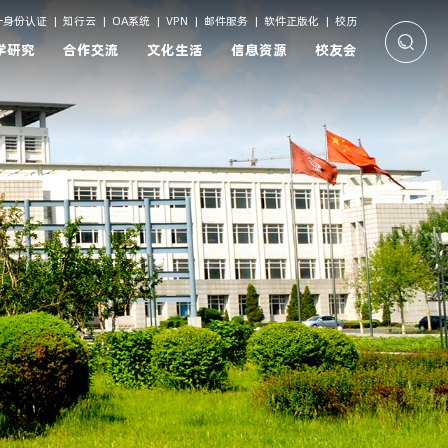
一身份认证
|
知行云
|
OA系统
|
VPN
|
邮件服务
|
软件正版化
|
校历
学研究
合作交流
文化生活
信息资源
校友会