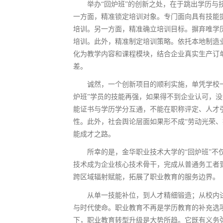
举办“回炉班”的创新之处，在于跳出学历
一方面，精准锁定培训对象。专门面向具有技能
培训。另一方面，精准确立培训目标。摒弃唯学
培训。此外，精准制定培训策略。依托本地制造
化为教学内容和课程模块，结合企业真实生产订
差。
诚然，一个创新项目的顺利实施，单凭学校
炉班”学员的技能再强，如果得不到企业认可，
能证书与学历学分互通，不能在职称评定、人才
性。此外，社会舆论层面如果形不成“劳动光荣
能成才之路。
所幸的是，金华职业技术大学的“回炉班”
技术成为企业核心技术骨干，完成从普通务工者
跨区域辐射赋能，拓展了职业教育的服务边界。
从单一技能补位，到人才精细锻造；从校内
与时代使命。职业教育不再是学历教育的补充选
下，职业教育转型升级是大势所趋。它既有义务