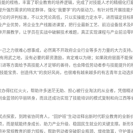
与技能的桎梏，丰富了职业教育的培养逻辑，完成了对技能人才的精细化打
提升强烈需求的特定群体，强化“我要学”的内驱动力，有针对性开展技能
历论的评判标准，不以文凭论高低，只以实操能力定水平，进而锚定目标
业产业优势，将企业生产线搬进课堂，把行业最新工艺、前沿设备技术及
单开展教学，让学员在实战中破解技术难题，真正实现课程与产业前沿零
一己之力很难心想事成，必然离不开政府企业行业等多方力量的大力支持。
没有用武之地，没有必要的薪资激励，肯定难以为继；如果政府层面不能保
引进等方面给予高技能人才足够的善待，也会降低劳动者参与技能提升的
、技能宝贵、创造伟大”的良好风尚，也很难有越来越多的有志青年主动选
不仅办得红红火火，帮助许多迷茫无助、担心被行业淘汰的从业者，凭借精
到金蓝领的华丽转身，而且还成功实现了技能培训的模式复制和向江西等
试点探索，到跨省协同育人，“回炉班”生动诠释出新时代职业教育的全新
项，而是赋能终身成长、助力产业升级、稳固民生就业的关键支撑。新形
弥补常规教育的能力短板，帮助劳动者突破职业瓶颈、增收致富，守护普