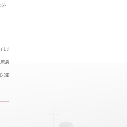
经济
：闫丹
左晓晨
段兴盛