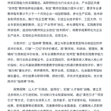
师资实践能力的关键路径。高职院校应与行业龙头企业、产业园区共建
“双师型”教师培养培训基地，制定“教师实践能力提升计划”，要求专业课
教师每年累计不少于一个月到企业一线挂职锻炼，参与生产实践、技术研
发和项目攻关。推行“校企互聘”机制，引进企业技术骨干、工匠大师、行
业专家担任兼职教师，设立“产业导师”岗位，参与课程开发、实践教学和
师资培养；选派校内教师到企业担任“技术顾问”，将教学成果转化为企业
生产技术，实现校企师资双向交流、优势互补。
分类评价：让“指挥棒”更精准。建立与职业教育类型特点相适应的师
资评价体系，打破“一刀切”的评价模式。按“教学岗、科研岗、管理岗、教
辅岗”分类制定评价标准，对专业课教师突出“双师型”素质和实践教学能力
评价，将行业执业资格证书、企业实践经历、技术服务收入等纳入核心评
价指标；对公共基础课教师侧重教学创新能力和通识教育成效评价，推行
“赋分制”量化评价，将师德师风、教学业绩、实践能力、社会服务等指标
细化量化，评价结果与职称评聘、绩效分配、评优评先直接挂钩，充分发
挥评价“指挥棒”作用。
政策保障：让人才“引得进、留得住”。实施“人才强校”战略，建立灵
活多样的人才引进机制。针对新兴专业和紧缺领域，通过“柔性引才”“项目
引才”等方式，引进行业领军人才、技术能手，给予安家补贴、科研启动
经费、职称直聘等优惠政策。完善教师职业发展通道，打通聘用人员职称