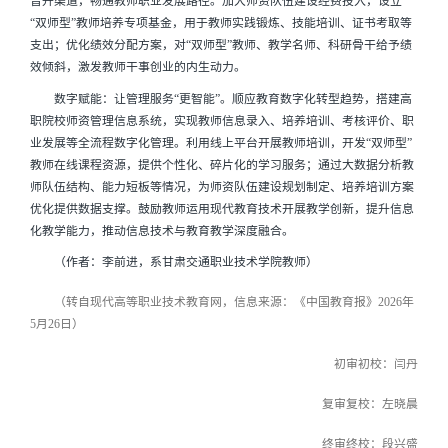
晋升渠道，畅通教师职业发展路径。加大师资队伍建设经费投入，设立
“双师型”教师培养专项基金，用于教师实践锻炼、技能培训、证书考取等
支出；优化绩效分配方案，对“双师型”教师、教学名师、科研骨干给予绩
效倾斜，激发教师干事创业的内生动力。
数字赋能：让管理服务“更智能”。顺应教育数字化转型趋势，搭建高
职院校师资管理信息系统，实现教师信息录入、培养培训、考核评价、职
业发展等全流程数字化管理。利用线上平台开展教师培训，开发“双师型”
教师在线课程资源，提供个性化、碎片化的学习服务；通过大数据分析教
师队伍结构、能力短板等情况，为师资队伍建设规划制定、培养培训方案
优化提供数据支撑。鼓励教师运用现代教育技术开展教学创新，提升信息
化教学能力，推动信息技术与教育教学深度融合。
（作者：李前进，系甘肃交通职业技术学院教师）
（转自现代高等职业技术教育网，信息来源：《中国教育报》
2026
年
5月26日）
初审初校：闫丹
复审复校：左晓晨
终审终校：段兴盛