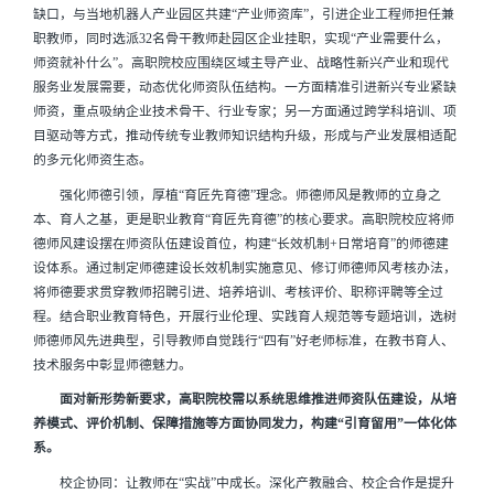
缺口，与当地机器人产业园区共建“产业师资库”，引进企业工程师担任兼
职教师，同时选派32名骨干教师赴园区企业挂职，实现“产业需要什么，
师资就补什么”。高职院校应围绕区域主导产业、战略性新兴产业和现代
服务业发展需要，动态优化师资队伍结构。一方面精准引进新兴专业紧缺
师资，重点吸纳企业技术骨干、行业专家；另一方面通过跨学科培训、项
目驱动等方式，推动传统专业教师知识结构升级，形成与产业发展相适配
的多元化师资生态。
强化师德引领，厚植“育匠先育德”理念。师德师风是教师的立身之
本、育人之基，更是职业教育“育匠先育德”的核心要求。高职院校应将师
德师风建设摆在师资队伍建设首位，构建“长效机制+日常培育”的师德建
设体系。通过制定师德建设长效机制实施意见、修订师德师风考核办法，
将师德要求贯穿教师招聘引进、培养培训、考核评价、职称评聘等全过
程。结合职业教育特色，开展行业伦理、实践育人规范等专题培训，选树
师德师风先进典型，引导教师自觉践行“四有”好老师标准，在教书育人、
技术服务中彰显师德魅力。
面对新形势新要求，高职院校需以系统思维推进师资队伍建设，从培
养模式、评价机制、保障措施等方面协同发力，构建“引育留用”一体化体
系。
校企协同：让教师在“实战”中成长。深化产教融合、校企合作是提升