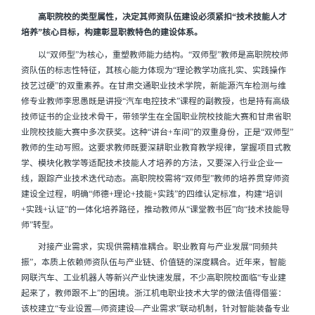
高职院校的类型属性，决定其师资队伍建设必须紧扣“技术技能人才
培养”核心目标，构建彰显职教特色的建设体系。
以“双师型”为核心，重塑教师能力结构。“双师型”教师是高职院校师
资队伍的标志性特征，其核心能力体现为“理论教学功底扎实、实践操作
技艺过硬”的双重素养。在甘肃交通职业技术学院，新能源汽车检测与维
修专业教师李思愚既是讲授“汽车电控技术”课程的副教授，也是持有高级
技师证书的企业技术骨干，带领学生在全国职业院校技能大赛和甘肃省职
业院校技能大赛中多次获奖。这种“讲台+车间”的双重身份，正是“双师型”
教师的生动写照。这要求教师既要深耕职业教育教学规律，掌握项目式教
学、模块化教学等适配技术技能人才培养的方法，又要深入行业企业一
线，跟踪产业技术迭代动态。高职院校需将“双师型”教师的培养贯穿师资
建设全过程，明确“师德+理论+技能+实践”的四维认定标准，构建“培训
+实践+认证”的一体化培养路径，推动教师从“课堂教书匠”向“技术技能导
师”转型。
对接产业需求，实现供需精准耦合。职业教育与产业发展“同频共
振”，本质上依赖师资队伍与产业链、价值链的深度耦合。近年来，智能
网联汽车、工业机器人等新兴产业快速发展，不少高职院校面临“专业建
起来了，教师跟不上”的困境。浙江机电职业技术大学的做法值得借鉴：
该校建立“专业设置—师资建设—产业需求”联动机制，针对智能装备专业