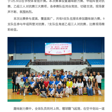
于5月20日在学校体育馆开赛。本次赛事设置趣味耐力赛、甲组阵营对抗
赛、乙组三人对抗赛三大赛项，各参赛队伍同台竞技、切磋交流，现场掌
声不断、氛围热烈。
本次比赛参与度高、覆盖面广，共有9支队伍报名参加趣味耐力赛，9
支队伍参与甲组阵营对抗赛，7支队伍角逐乙组三人对抗赛，比赛现场精
彩纷呈。
趣味耐力赛中，全体队员同时上阵，毽球翻飞起落，在空中划出一道