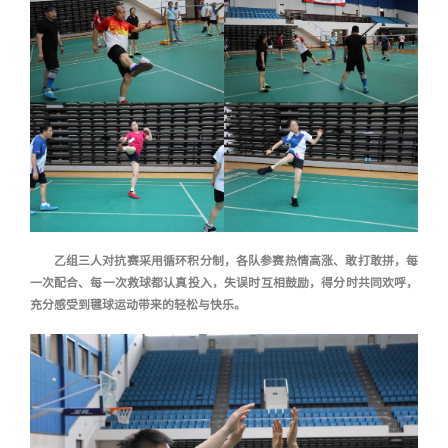
乙组三人对抗赛采用循环积分制，各队参赛热情高涨、敢打敢拼，每
一次配合、每一次救球都认真投入，失误时互相鼓励，得分时共同欢呼，
充分感受到毽球运动带来的轻松与快乐。