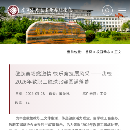
当前位置：
首页
>
校园动态
>
正文
毽跃赛场燃激情 快乐竞技展风采 ——我校
2026年教职工毽球比赛圆满落幕
日期：2026-05-28
作者：殷淋淋
稿件来源：工会
阅读：
92
为丰富我校教职工文体生活，传递健康活力理念，由学校工会主办、
教职工毽球协会承办的“‘毽’康快乐，活力无限”
2026年教职工
毽球比赛，