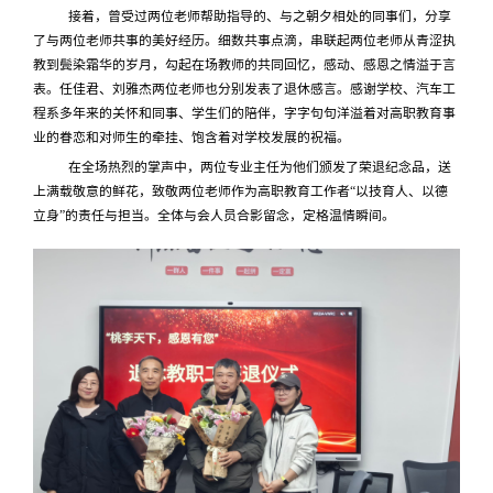
接着，曾受过两位老师帮助指导的、与之朝夕相处的同事们，分享
了与两位老师共事的美好经历。细数共事点滴，串联起两位老师从青涩执
教到鬓染霜华的岁月，勾起在场教师的共同回忆，感动、感恩之情溢于言
表。任佳君、刘雅杰两位老师也分别发表了退休感言。感谢学校、汽车工
程系多年来的关怀和同事、学生们的陪伴，字字句句洋溢着对高职教育事
业的眷恋和对师生的牵挂、饱含着对学校发展的祝福。
在全场热烈的掌声中，两位专业主任为他们颁发了荣退纪念品，送
上满载敬意的鲜花，致敬两位老师作为高职教育工作者“以技育人、以德
立身”的责任与担当。全体与会人员合影留念，定格温情瞬间。