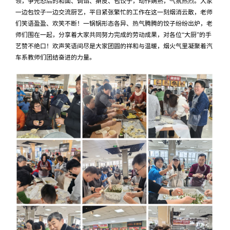
领，争先恐后的和面、调馅、擀皮、包饺子，动作娴熟，气氛热烈。大家
一边包饺子一边交流厨艺，平日紧张繁忙的工作在这一刻烟消云散，老师
们笑语盈盈、欢笑不断！一锅锅形态各异、热气腾腾的饺子纷纷出炉，老
师们围在一起，分享着大家共同努力完成的劳动成果，对各位“大厨”的手
艺赞不绝口！欢声笑语间尽是大家团圆的祥和与温暖，烟火气里凝聚着汽
车系教师们团结奋进的力量。