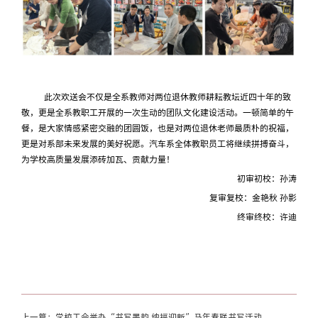
此次欢送会不仅是全系教师对两位退休教师耕耘教坛近四十年的致
敬，更是全系教职工开展的一次
生动的
团队文化建设活动。
一顿简单的午
餐，是大家情感紧密交融的团圆饭，也是对两位退休老师最质朴的祝福，
更是对系部未来发展的美好祝愿。汽车系全体教职员工将继续拼搏奋斗，
为学校高质量发展添砖加瓦、贡献力量！
初审初校：孙涛
复审复校：金艳秋
孙影
终审终校：许迪
上一篇：学校工会举办“书写墨韵 纳福迎新”马年春联书写活动