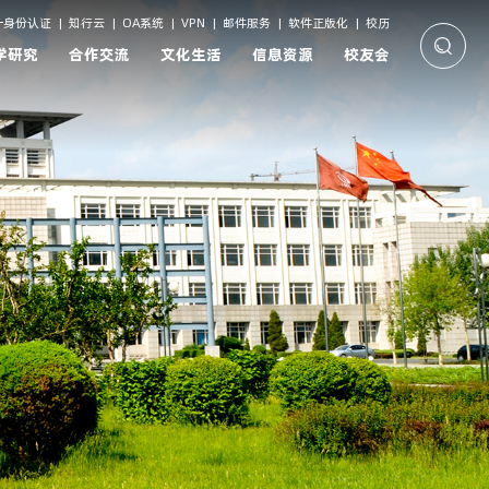
一身份认证
|
知行云
|
OA系统
|
VPN
|
邮件服务
|
软件正版化
|
校历
学研究
合作交流
文化生活
信息资源
校友会