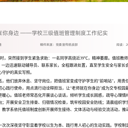
在你身边 ——学校三级值班管理制度工作纪实
迪
稿件来源：党委宣传统战部
阅读：
2
时，突然接到学生紧急求助：一名同学高烧近39℃，精神萎靡。值班教
”，一边迅速联动辅导员、联系家长，全程跟进处置，直至学生安全与家长
心守护的真实写照。
伍，他们放弃休息、坚守岗位，把值班室变成守护学生的“前哨站”，用责
初心践行使命，用点滴行动诠释担当，让“老师就在你身边”成为交专校园
更暖心。值班老师常态化开展谈心谈话，倾听学生成长困惑，疏导心理情
向；开展安全卫生排查、归宿情况检查，筑牢校园安全防线；清晨组织学
。教学系依托值班制度创新开展师生接待、文体活动与经验交流活动，推
一次次深夜坚守彰显着学校以生为本、践行育人初心的生动实践。学校制