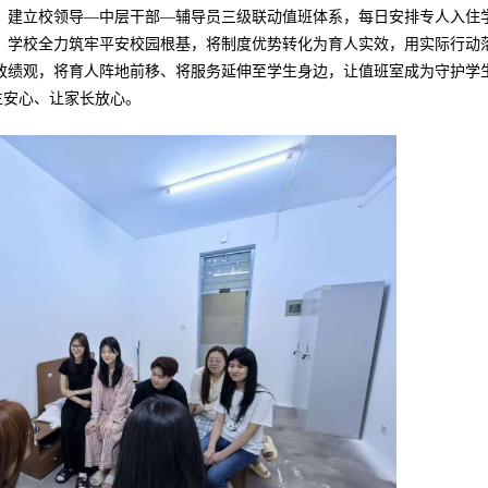
，建立校领导—中层干部—辅导员三级联动值班体系，每日安排专人入住
。学校全力筑牢平安校园根基，将制度优势转化为育人实效，用实际行动
政绩观，将育人阵地前移、将服务延伸至学生身边，让值班室成为守护学
生安心、让家长放心。