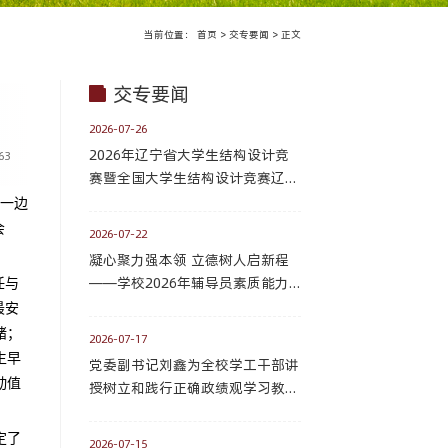
当前位置：
首页
>
交专要闻
>
正文
交专要闻
2026-07-26
2026年辽宁省大学生结构设计竞
63
赛暨全国大学生结构设计竞赛辽宁
分赛区在我校成功举办
师一边
会
2026-07-22
凝心聚力强本领 立德树人启新程
——学校2026年辅导员素质能力
任与
提升培训圆满收官
最安
绪；
2026-07-17
生早
党委副书记刘鑫为全校学工干部讲
动值
授树立和践行正确政绩观学习教育
专题党课
定了
2026-07-15