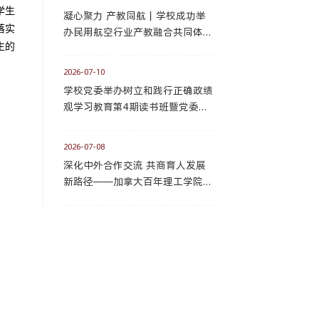
学生
凝心聚力 产教同航｜学校成功举
落实
办民用航空行业产教融合共同体年
生的
度工作会议暨航空装备产业高技能
人才集群式培养研讨会
2026-07-10
学校党委举办树立和践行正确政绩
观学习教育第4期读书班暨党委理
论学习中心组2026年第六次集体
学习（扩大）会议
2026-07-08
深化中外合作交流 共商育人发展
新路径——加拿大百年理工学院来
访我校开展合作交流