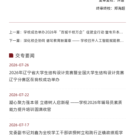
复审复校：许迪
终审终校：郑海超
上一篇：学校成功举办2026年“百城千校万企”促就业行动 暨专升本学
生专场招聘会
下一篇：深化校企协同 谱写教育新篇章 —— 学校召开人工智能赋能教育
发展专题座谈会
交专要闻
2026-07-26
2026年辽宁省大学生结构设计竞赛暨全国大学生结构设计竞赛
辽宁分赛区在我校成功举办
2026-07-22
凝心聚力强本领 立德树人启新程 ——学校2026年辅导员素质
能力提升培训圆满收官
2026-07-17
党委副书记刘鑫为全校学工干部讲授树立和践行正确政绩观学