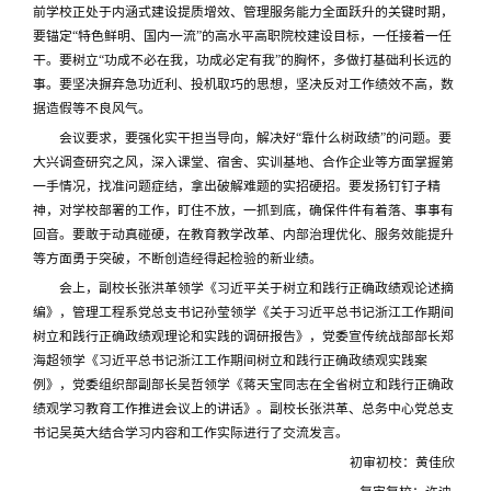
前学校正处于内涵式建设提质增效、管理服务能力全面跃升的关键时期，
要锚定“特色鲜明、国内一流”的高水平高职院校建设目标，一任接着一任
干。要树立“功成不必在我，功成必定有我”的胸怀，多做打基础利长远的
事。要坚决摒弃急功近利、投机取巧的思想，坚决反对工作绩效不高，数
据造假等不良风气。
会议要求，要强化实干担当导向，解决好“靠什么树政绩”的问题。要
大兴调查研究之风，深入课堂、宿舍、实训基地、合作企业等方面掌握第
一手情况，找准问题症结，拿出破解难题的实招硬招。要发扬钉钉子精
神，对学校部署的工作，盯住不放，一抓到底，确保件件有着落、事事有
回音。要敢于动真碰硬，在教育教学改革、内部治理优化、服务效能提升
等方面勇于突破，不断创造经得起检验的新业绩。
会上，副校长张洪革领学《习近平关于树立和践行正确政绩观论述摘
编》，管理工程系党总支书记孙莹领学《关于习近平总书记浙江工作期间
树立和践行正确政绩观理论和实践的调研报告》，党委宣传统战部部长郑
海超领学《习近平总书记浙江工作期间树立和践行正确政绩观实践案
例》，党委组织部副部长吴哲领学《蒋天宝同志在全省树立和践行正确政
绩观学习教育工作推进会议上的讲话》。副校长张洪革、总务中心党总支
书记吴英大结合学习内容和工作实际进行了交流发言。
初审初校：黄佳欣