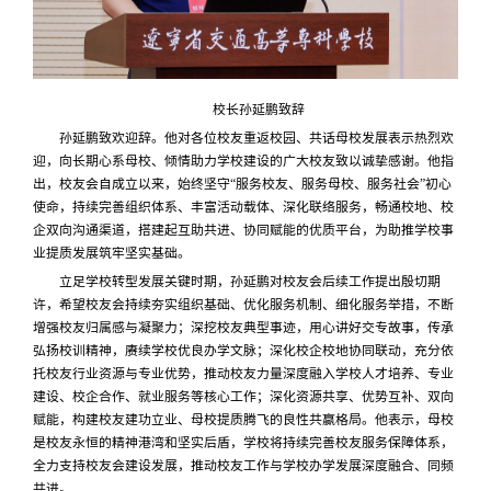
校长孙延鹏致辞
孙延鹏致欢迎辞。他对各位校友重返校园、共话母校发展表示热烈欢
迎，向长期心系母校、倾情助力学校建设的广大校友致以诚挚感谢。他指
出，校友会自成立以来，始终坚守“服务校友、服务母校、服务社会”初心
使命，持续完善组织体系、丰富活动载体、深化联络服务，畅通校地、校
企双向沟通渠道，搭建起互助共进、协同赋能的优质平台，为助推学校事
业提质发展筑牢坚实基础。
立足学校转型发展关键时期，孙延鹏对校友会后续工作提出殷切期
许，希望校友会持续夯实组织基础、优化服务机制、细化服务举措，不断
增强校友归属感与凝聚力；深挖校友典型事迹，用心讲好交专故事，传承
弘扬校训精神，赓续学校优良办学文脉；深化校企校地协同联动，充分依
托校友行业资源与专业优势，推动校友力量深度融入学校人才培养、专业
建设、校企合作、就业服务等核心工作；深化资源共享、优势互补、双向
赋能，构建校友建功立业、母校提质腾飞的良性共赢格局。他表示，
母校
是校友永恒的精神港湾和坚实后盾，学校将持续完善校友服务保障体系，
全力支持校友会建设发展，推动校友工作与学校办学发展深度融合、同频
共进。