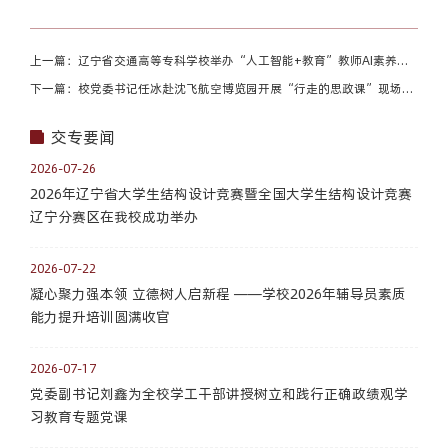
上一篇：辽宁省交通高等专科学校举办“人工智能+教育”教师AI素养提
升专题培训（一）
下一篇：校党委书记任冰赴沈飞航空博览园开展“行走的思政课”现场教
学
交专要闻
2026-07-26
2026年辽宁省大学生结构设计竞赛暨全国大学生结构设计竞赛
辽宁分赛区在我校成功举办
2026-07-22
凝心聚力强本领 立德树人启新程 ——学校2026年辅导员素质
能力提升培训圆满收官
2026-07-17
党委副书记刘鑫为全校学工干部讲授树立和践行正确政绩观学
习教育专题党课