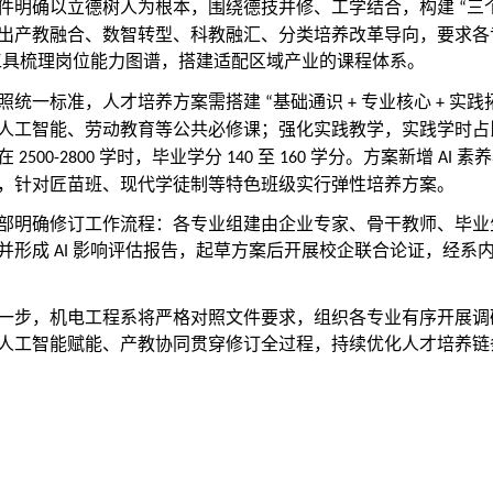
件明确以立德树人为根本，围绕德技并修、工学结合，构建
三
“
出产教融合、数智转型、科教融汇、分类培养改革导向，要求各
工具梳理岗位能力图谱，搭建适配区域产业的课程体系。
照统一标准，人才培养方案需搭建
基础通识
专业核心
实践
“
+
+
人工智能、劳动教育等公共必修课；强化实践教学，实践学时
在
学时，毕业学分
至
学分。方案新增
素养
2500-2800
140
160
AI
，针对匠苗班、现代学徒制等特色班级实行弹性培养方案。
部明确修订工作流程：各专业组建由企业专家、骨干教师、毕业
并形成
影响评估报告，起草方案后开展校企联合论证，经系
AI
一步，机电工程系将严格对照文件要求，组织各专业有序开展调
人工智能赋能、产教协同贯穿修订全过程，持续优化人才培养链