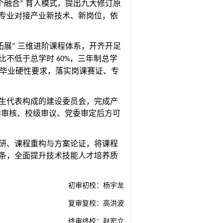
个融合
育人模式，提出九大修订原
”
专业对接产业新技术、新岗位，依
拓展
三维进阶课程体系，开齐开足
”
占比不低于总学时
，三年制总学
60%
毕业硬性要求，落实岗课赛证、专
生代表构成的建设委员会，完成产
内审核、校级审议、党委审定后方可
研、课程重构与方案论证，将课程
条，全面提升技术技能人才培养质
初审
初校：
杨宇龙
复审复校：高洪波
终审终校：
赵宏立