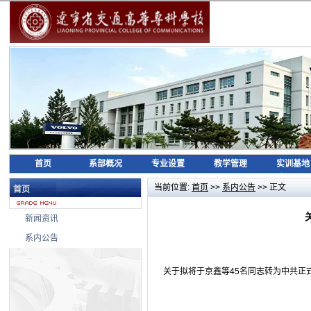
首页
系部概况
专业设置
教学管理
实训基地
当前位置:
首页
>>
系内公告
>> 正文
首页
新闻资讯
系内公告
关于拟将于京鑫等45名同志转为中共正