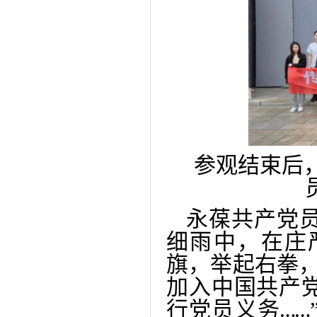
参观结束后
永葆共产党
细雨中，在庄
旗，
举起右拳
加入中国共产
行党员义务
……