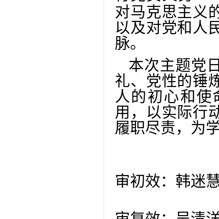
对马克思主义
以
及对党和人
脉。
本次主题党
礼、党性的锤
人的初心和使
用，以实际行
履职尽责，
为
审初效：韩迷
审复效：
吴清