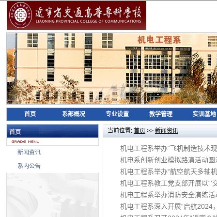
首页
系部概况
专业设置
教学管理
实训基地
当前位置:
首页
>>
新闻资讯
首页
机电工程系举办“飞机制造技术现
新闻资讯
机电系创新创业模拟路演活动圆
系内公告
机电工程系举办“航空航天多轴
机电工程系教工党支部开展以“‘交
机电工程系举办消防安全演练活
机电工程系深入开展“启航2024