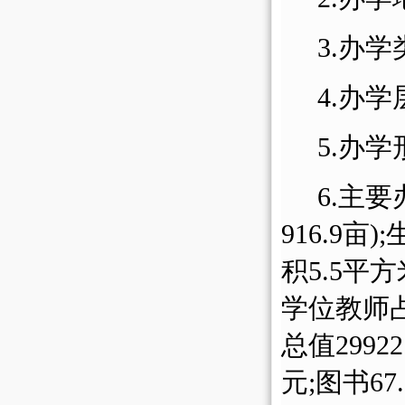
3.办
4.办学
5.办学
6.主
91
6
.
9
亩
)
积
5.5
平方
学位教师
总值2
9922
元
;图书6
7
.