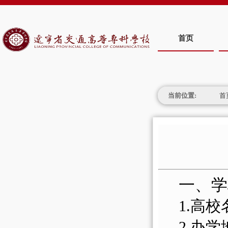
首页
当前位置:
首
一、学
1.高
2.办