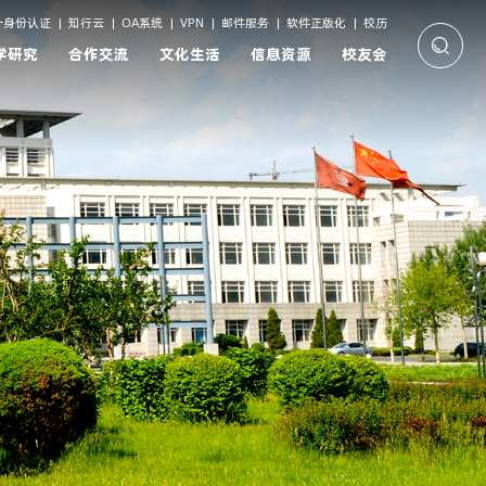
一身份认证
|
知行云
|
OA系统
|
VPN
|
邮件服务
|
软件正版化
|
校历
学研究
合作交流
文化生活
信息资源
校友会