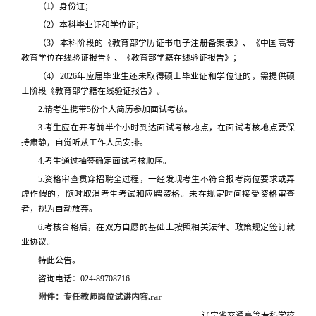
（1）身份证；
（2）本科毕业证和学位证；
（3）本科阶段的《教育部学历证书电子注册备案表》、《中国高等
教育学位在线验证报告》、《教育部学籍在线验证报告》；
（4）2026年应届毕业生还未取得硕士毕业证和学位证的，需提供硕
士阶段《教育部学籍在线验证报告》。
2.请考生携带5份个人简历参加面试考核。
3.考生应在开考前半个小时到达面试考核地点，在面试考核地点要保
持肃静，自觉听从工作人员安排。
4.考生通过抽签确定面试考核顺序。
5.资格审查贯穿招聘全过程，一经发现考生不符合报考岗位要求或弄
虚作假的，随时取消考生考试和应聘资格。未在规定时间接受资格审查
者，视为自动放弃。
6.考核合格后，在双方自愿的基础上按照相关法律、政策规定签订就
业协议。
特此公告。
咨询电话：024-89708716
附件：专任教师岗位试讲内容.rar
辽宁省交通高等专科学校