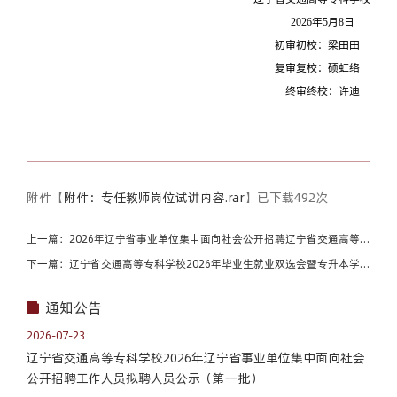
2026年5月8日
初审初校：梁田田
复审复校：
硕虹络
终审终校：许迪
附件【
附件：专任教师岗位试讲内容.rar
】已下载
492
次
上一篇：2026年辽宁省事业单位集中面向社会公开招聘辽宁省交通高等专
科学校拟进入面试人员现场资格复审通知
下一篇：辽宁省交通高等专科学校2026年毕业生就业双选会暨专升本学生
专场招聘会邀请函
通知公告
2026-07-23
辽宁省交通高等专科学校2026年辽宁省事业单位集中面向社会
公开招聘工作人员拟聘人员公示（第一批）